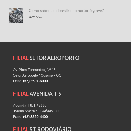
Como saber se o barulho no motor é grave?
70 Views
FILIAL
SETOR AEROPORTO
Av. Pires Fernandes, Nº 45
Setor Aeroporto / Goiânia - GO
Fone:
(62) 3507-6000
FILIAL
AVENIDA T-9
Avenida T-9, Nº 2697
Jardim América / Goiânia - GO
Fone:
(62) 3250-4400
FILIAL
ST. RODOVIÁRIO