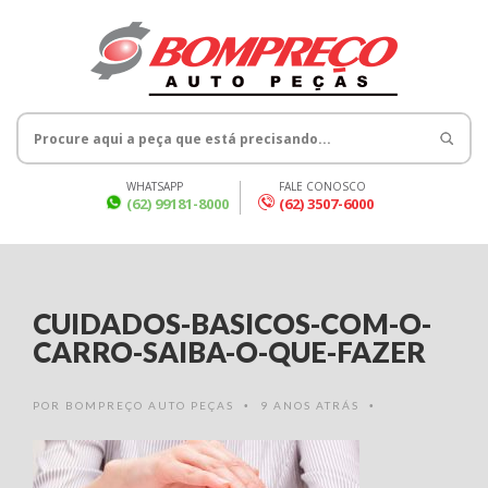
WHATSAPP
FALE CONOSCO
(62) 99181-8000
(62) 3507-6000
CUIDADOS-BASICOS-COM-O-
CARRO-SAIBA-O-QUE-FAZER
POR
BOMPREÇO AUTO PEÇAS
9 ANOS ATRÁS
•
•