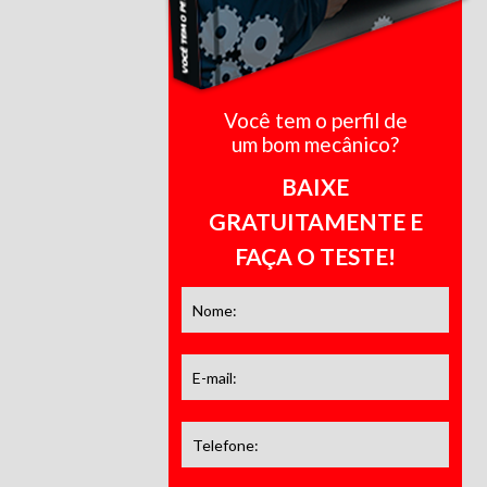
Você tem o perfil de
um bom mecânico?
BAIXE
GRATUITAMENTE E
FAÇA O TESTE!