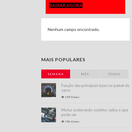
BAIXAR AGORA
Nenhum campo encontrado.
MAIS POPULARES
SEMANA
MÊS
TODAS
Função das principais luzes no painel do
carro
199 Views
Motor acelerando sozinho: saiba o que
pode ser
196 Views