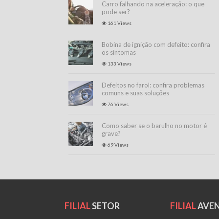
Carro falhando na aceleração: o que
pode ser?
161 Views
Bobina de ignição com defeito: confira
os sintomas
133 Views
Defeitos no farol: confira problemas
comuns e suas soluções
76 Views
Como saber se o barulho no motor é
grave?
69 Views
FILIAL
SETOR
FILIAL
AVEN