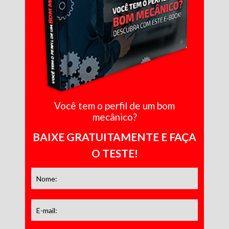
Você tem o perfil de um bom
mecânico?
BAIXE GRATUITAMENTE E FAÇA
O TESTE!