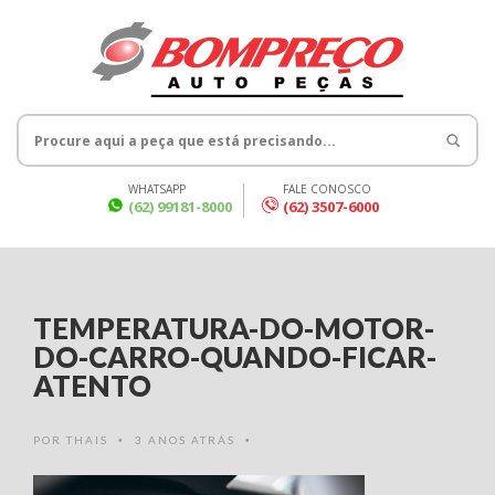
WHATSAPP
FALE CONOSCO
(62) 99181-8000
(62) 3507-6000
TEMPERATURA-DO-MOTOR-
DO-CARRO-QUANDO-FICAR-
ATENTO
POR
THAIS
3 ANOS ATRÁS
•
•