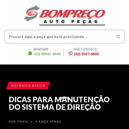
WHATSAPP
FALE CONOSCO
(62) 99181-8000
(62) 3507-6000
MECÂNICA BÁSICA
DICAS PARA MANUTENÇÃO
DO SISTEMA DE DIREÇÃO
POR
THAIS
4 ANOS ATRÁS
•