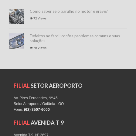
Como saber se o barulho no motor é grave?
72 Views
Defeitos no farol: confira problemas comuns e suas
soluções
70 Views
FILIAL
SETOR AEROPORTO
Av. Pires Fernandes, Nº 45
Setor Aeroporto / Goiânia - GO
Fone:
(62) 3507-6000
FILIAL
AVENIDA T-9
Avenida T-9, Nº 2697