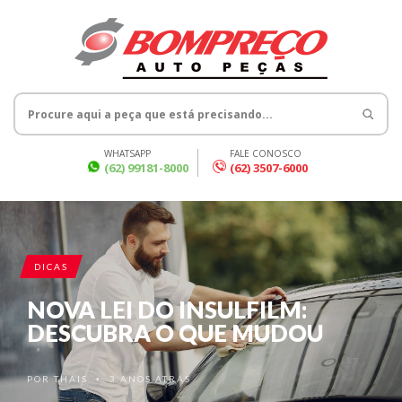
WHATSAPP
FALE CONOSCO
(62) 99181-8000
(62) 3507-6000
DICAS
NOVA LEI DO INSULFILM:
DESCUBRA O QUE MUDOU
POR
THAIS
3 ANOS ATRÁS
•