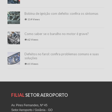
Bobina de ignição com defeito: confira os sintomas
114 Views
Como saber se o barulho no motor é grave?
62 Views
Defeitos no farol: confira problemas comuns e suas
soluções
61 Views
FILIAL
SETOR AEROPORTO
Av. Pires Fernandes, Nº 45
Setor Aeroporto / Goiânia - GO