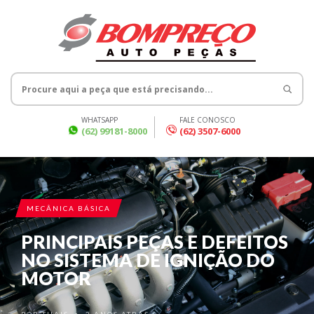
WHATSAPP
FALE CONOSCO
(62) 99181-8000
(62) 3507-6000
MECÂNICA BÁSICA
PRINCIPAIS PEÇAS E DEFEITOS
NO SISTEMA DE IGNIÇÃO DO
MOTOR