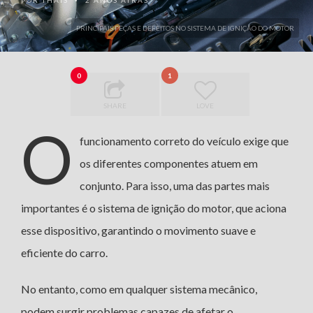
POR
THAIS
2 ANOS ATRÁS
•
PRINCIPAIS PEÇAS E DEFEITOS NO SISTEMA DE IGNIÇÃO DO MOTOR
0
1
SHARE
LOVE
O
funcionamento correto do veículo exige que
os diferentes componentes atuem em
conjunto. Para isso, uma das partes mais
importantes é o sistema de ignição do motor, que aciona
esse dispositivo, garantindo o movimento suave e
eficiente do carro.
No entanto, como em qualquer sistema mecânico,
podem surgir problemas capazes de afetar o