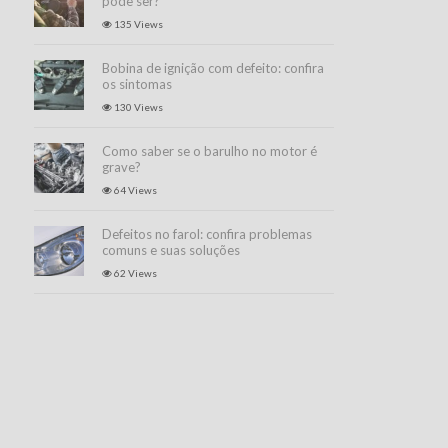
pode ser?
135 Views
Bobina de ignição com defeito: confira
os sintomas
130 Views
Como saber se o barulho no motor é
grave?
64 Views
Defeitos no farol: confira problemas
comuns e suas soluções
62 Views