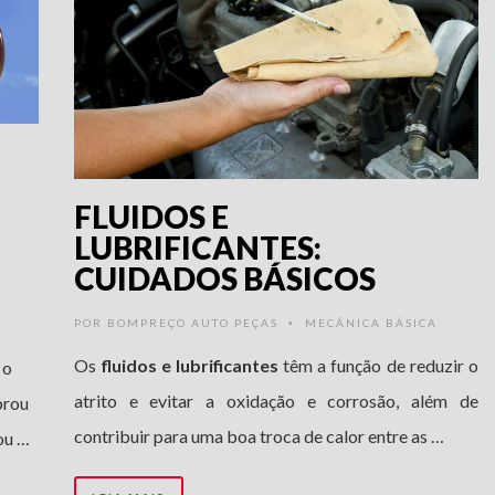
FLUIDOS E
LUBRIFICANTES:
CUIDADOS BÁSICOS
POR
BOMPREÇO AUTO PEÇAS
MECÂNICA BÁSICA
•
Os
fluidos e lubrificantes
têm a função de reduzir o
 o
atrito e evitar a oxidação e corrosão, além de
prou
contribuir para uma boa troca de calor entre as …
ou …