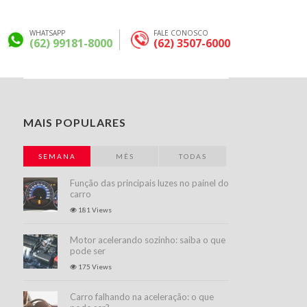
WHATSAPP
FALE CONOSCO
(62) 99181-8000
(62) 3507-6000
Nenhum campo encontrado.
MAIS POPULARES
SEMANA
MÊS
TODAS
Função das principais luzes no painel do
carro
181 Views
Motor acelerando sozinho: saiba o que
pode ser
175 Views
Carro falhando na aceleração: o que