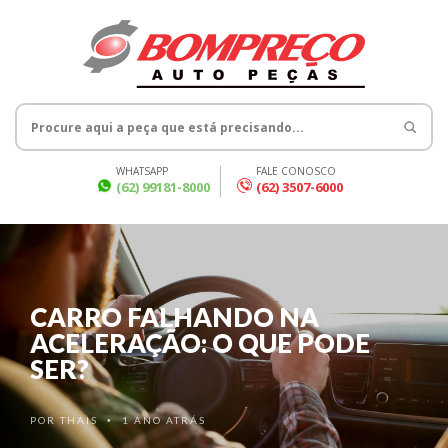
WHATSAPP
FALE CONOSCO
(62) 99181-8000
(62) 3507-6000
CARRO FALHANDO NA
ACELERAÇÃO: O QUE PODE
SER?
POR
THAIS
1 ANO ATRÁS
•