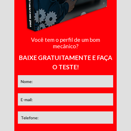
Você tem o perfil de um bom
mecânico?
BAIXE GRATUITAMENTE E FAÇA
O TESTE!