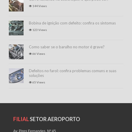
144 Views
Bobina de ignição com defeito: confira os sintomas
123 Views
Como saber se o barulho no motor é grave?
66 Views
Defeitos no farol: confira problemas comuns e suas
soluções
65 Views
FILIAL
SETOR AEROPORTO
Av. Pires Fernandes, Nº 45