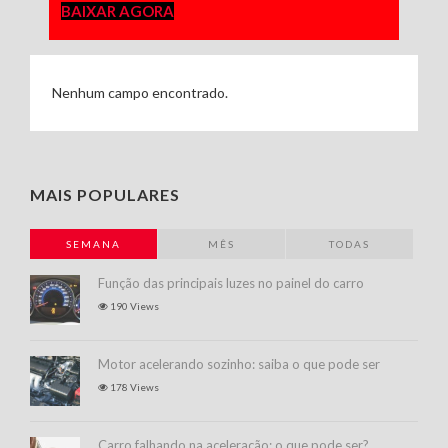
BAIXAR AGORA
Nenhum campo encontrado.
MAIS POPULARES
SEMANA
MÊS
TODAS
Função das principais luzes no painel do carro
190 Views
Motor acelerando sozinho: saiba o que pode ser
178 Views
Carro falhando na aceleração: o que pode ser?