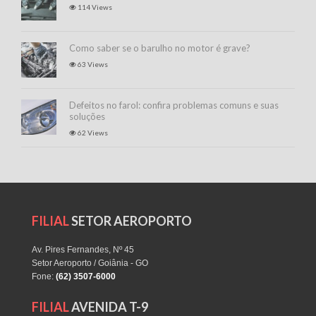
114 Views
Como saber se o barulho no motor é grave?
63 Views
Defeitos no farol: confira problemas comuns e suas
soluções
62 Views
FILIAL
SETOR AEROPORTO
Av. Pires Fernandes, Nº 45
Setor Aeroporto / Goiânia - GO
Fone:
(62) 3507-6000
FILIAL
AVENIDA T-9