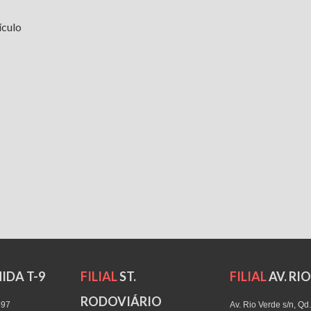
ículo
IDA T-9
FILIAL
ST.
FILIAL
AV. RI
RODOVIÁRIO
697
Av. Rio Verde s/n, Qd.