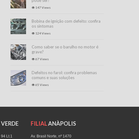
pode ser?
147 Views
Bobina de ignição com defeito: confira
os sintomas
124 Views
Como saber se o barulho no motor é
grave?
67 Views
Defeitos no farol: confira problemas
comuns e suas soluções
65 Views
O VERDE
FILIAL
ANÀPOLIS
 94 Lt.1
Av. Brasil Norte, nº 1470