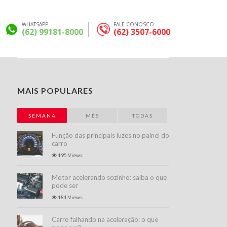
WHATSAPP
FALE CONOSCO
(62) 99181-8000
(62) 3507-6000
Nenhum campo encontrado.
MAIS POPULARES
SEMANA
MÊS
TODAS
Função das principais luzes no painel do
carro
195 Views
Motor acelerando sozinho: saiba o que
pode ser
181 Views
Carro falhando na aceleração: o que