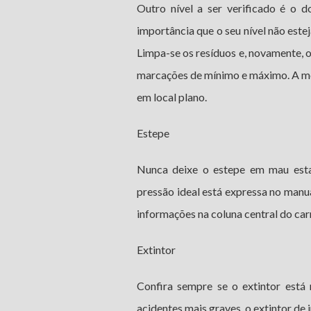
Outro nível a ser verificado é o 
importância que o seu nível não estej
Limpa-se os resíduos e, novamente, 
marcações de mínimo e máximo. A me
em local plano.
Estepe
Nunca deixe o estepe em mau estad
pressão ideal está expressa no manu
informações na coluna central do car
Extintor
Confira sempre se o extintor está
acidentes mais graves, o extintor de 