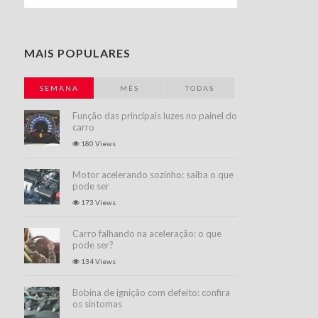
MAIS POPULARES
SEMANA
MÊS
TODAS
Função das principais luzes no painel do
carro
180 Views
Motor acelerando sozinho: saiba o que
pode ser
173 Views
Carro falhando na aceleração: o que
pode ser?
134 Views
Bobina de ignição com defeito: confira
os sintomas