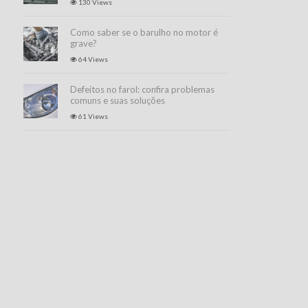
130 Views
Como saber se o barulho no motor é
grave?
64 Views
Defeitos no farol: confira problemas
comuns e suas soluções
61 Views