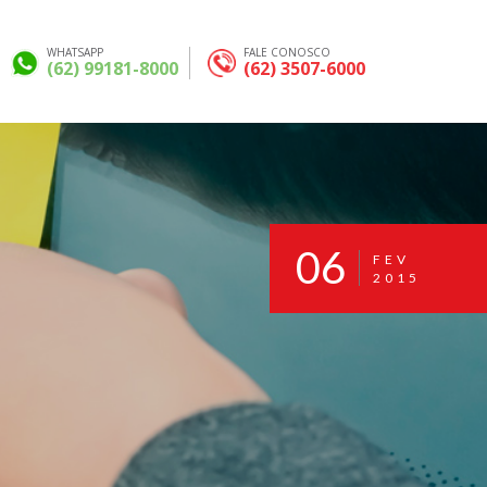
WHATSAPP
FALE CONOSCO
(62) 99181-8000
(62) 3507-6000
06
FEV
2015