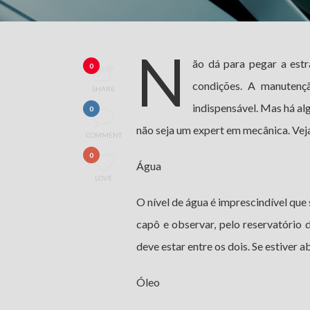
N
ão dá para pegar a estr
0
condições. A manutençã
SHARE
indispensável. Mas há 
0
não seja um expert em mecânica. Veja,
COMMENT
0
Água
LOVE
O nível de água é imprescindível que
capô e observar, pelo reservatório
deve estar entre os dois. Se estiver 
Óleo