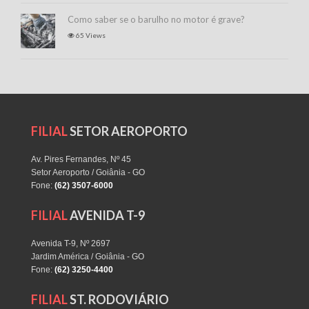
Como saber se o barulho no motor é grave?
65 Views
FILIAL
SETOR AEROPORTO
Av. Pires Fernandes, Nº 45
Setor Aeroporto / Goiânia - GO
Fone:
(62) 3507-6000
FILIAL
AVENIDA T-9
Avenida T-9, Nº 2697
Jardim América / Goiânia - GO
Fone:
(62) 3250-4400
FILIAL
ST. RODOVIÁRIO