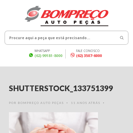
WHATSAPP
FALE CONOSCO
(62) 99181-8000
(62) 3507-6000
SHUTTERSTOCK_133751399
POR
BOMPREÇO AUTO PEÇAS
11 ANOS ATRÁS
•
•