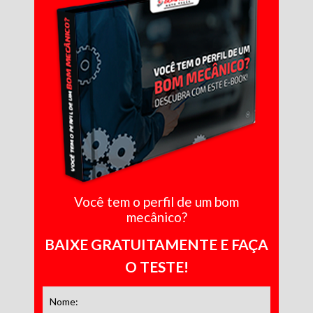
Você tem o perfil de um bom
mecânico?
BAIXE GRATUITAMENTE E FAÇA
O TESTE!