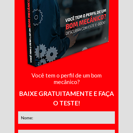
Você tem o perfil de um bom
mecânico?
BAIXE GRATUITAMENTE E FAÇA
O TESTE!