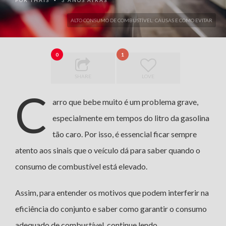
POR
THAIS
3 ANOS ATRÁS
•
ALTO CONSUMO DE COMBUSTÍVEL: CAUSAS E COMO EVITAR
0
1
SHARE
LOVE
C
arro que bebe muito é um problema grave,
especialmente em tempos do litro da gasolina
tão caro. Por isso, é essencial ficar sempre
atento aos sinais que o veículo dá para saber quando o
consumo de combustível está elevado.
Assim, para entender os motivos que podem interferir na
eficiência do conjunto e saber como garantir o consumo
adequado de combustível, continue lendo.