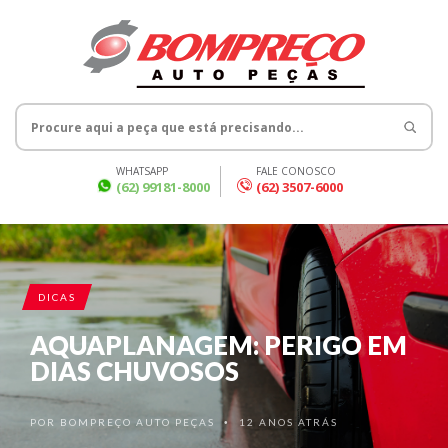
WHATSAPP
FALE CONOSCO
(62) 99181-8000
(62) 3507-6000
DICAS
AQUAPLANAGEM: PERIGO EM
DIAS CHUVOSOS
POR
BOMPREÇO AUTO PEÇAS
12 ANOS ATRÁS
•