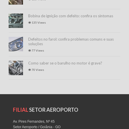
Bobina de ignição com defeito: confira os sintomas
135 Views
Defeitos no farol: confira problemas comuns e suas
soluções
77 Views
Como saber se o barulho no motor é grave?
70 Views
FILIAL
SETOR AEROPORTO
Av. Pires Fernandes, Nº 45
Setor Aeroporto / Goiânia - GO