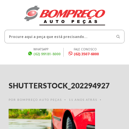
WHATSAPP
FALE CONOSCO
(62) 99181-8000
(62) 3507-6000
SHUTTERSTOCK_202294927
POR
BOMPREÇO AUTO PEÇAS
11 ANOS ATRÁS
•
•