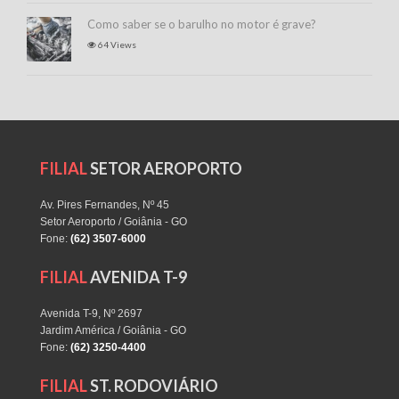
Como saber se o barulho no motor é grave?
64 Views
FILIAL
SETOR AEROPORTO
Av. Pires Fernandes, Nº 45
Setor Aeroporto / Goiânia - GO
Fone:
(62) 3507-6000
FILIAL
AVENIDA T-9
Avenida T-9, Nº 2697
Jardim América / Goiânia - GO
Fone:
(62) 3250-4400
FILIAL
ST. RODOVIÁRIO