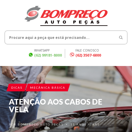
WHATSAPP
FALE CONOSCO
(62) 99181-8000
(62) 3507-6000
DICAS
MECÂNICA BÁSICA
ATENÇÃO AOS CABOS DE
VELA
POR
BOMPREÇO AUTO PEÇAS
11 ANOS ATRÁS
•