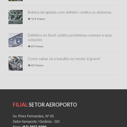
Bobina de ignição com defeito: confira os sintomas
115 Views
Defeitos no farol: confira problemas comuns e suas
soluções
65 Views
Como saber se o barulho no motor é grave?
65 Views
FILIAL
SETOR AEROPORTO
Av. Pires Fernandes, Nº 45
Setor Aeroporto / Goiânia - GO