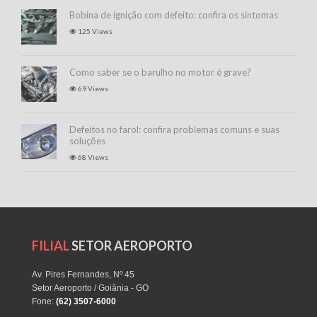
Bobina de ignição com defeito: confira os sintomas
125 Views
Como saber se o barulho no motor é grave?
69 Views
Defeitos no farol: confira problemas comuns e suas
soluções
68 Views
FILIAL
SETOR AEROPORTO
Av. Pires Fernandes, Nº 45
Setor Aeroporto / Goiânia - GO
Fone:
(62) 3507-6000