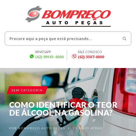
WHATSAPP
FALE CONOSCO
(62) 99181-8000
(62) 3507-6000
SEM CATEGORIA
COMO IDENTIFICAR O TEOR
DE ÁLCOOL NA GASOLINA?
POR
BOMPREÇO AUTO PEÇAS
11 ANOS ATRÁS
•