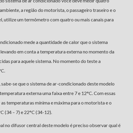
o sistema de ar condicionado você deve medir quatro
ambiente, a região do motorista, o passageiro traseiro e o
vel, utilize um termômetro com quatro ou mais canais para
condicionado mede a quantidade de calor que o sistema
o levando em conta a temperatura externa no momento da
cidas para aquele sistema. No momento do teste a
°C.
, sabe-se que o sistema de ar-condicionado deste modelo
 temperatura externa uma faixa entre 7 e 12°C. Com essas
r as temperaturas mínima e máxima para o motorista e o
C (34 – 7) e 22°C (34-12).
al no difusor central deste modelo é preciso observar qual é