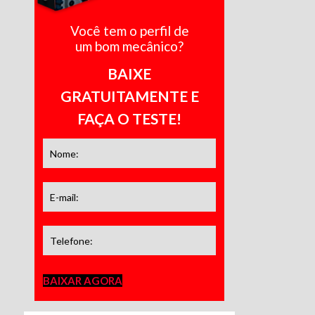
Você tem o perfil de
um bom mecânico?
BAIXE
GRATUITAMENTE E
FAÇA O TESTE!
BAIXAR AGORA