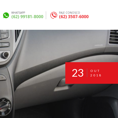
WHATSAPP
FALE CONOSCO
(62) 99181-8000
(62) 3507-6000
23
OUT
2018