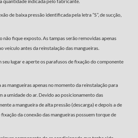
 quantidade indicada pelo fabricante.
ão de baixa pressão identificada pela letra “S”, de sucção,
eo não fique exposto. As tampas serão removidas apenas
o veículo antes da reinstalação das mangueiras.
seu lugar e aperte os parafusos de fixação do componente
da as mangueiras apenas no momento da reinstalação para
m a umidade do ar. Devido ao posicionamento das
mente a mangueira de alta pressão (descarga) e depois a de
e fixação da conexão das mangueiras possuem torque de
qualquer componente do ar condicionado que tenha sido