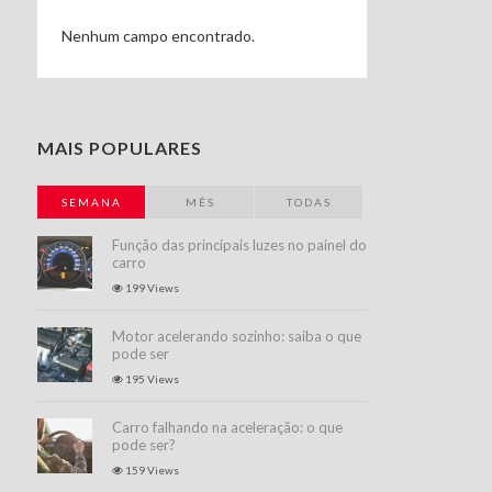
Nenhum campo encontrado.
MAIS POPULARES
SEMANA
MÊS
TODAS
Função das principais luzes no painel do
carro
199 Views
Motor acelerando sozinho: saiba o que
pode ser
195 Views
Carro falhando na aceleração: o que
pode ser?
159 Views