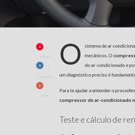
O
sistema de ar condicion
0
mecânicos. O
compress
SHARE
do ar-condicionado e pos
0
um diagnóstico preciso é fundamenta
COMMENT
2
Para te ajudar a entender o procedim
LOVE
compressor de ar-condicionado 
Teste e cálculo de r