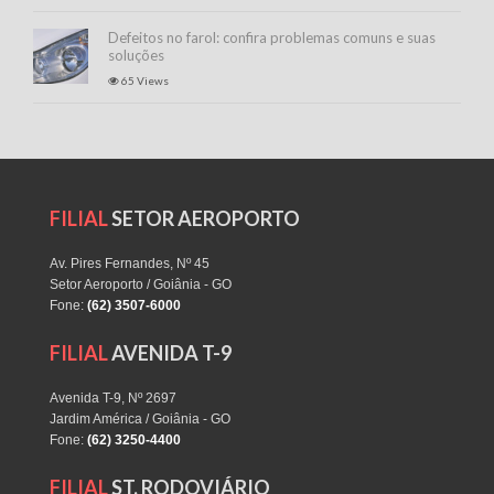
Defeitos no farol: confira problemas comuns e suas
soluções
65 Views
FILIAL
SETOR AEROPORTO
Av. Pires Fernandes, Nº 45
Setor Aeroporto / Goiânia - GO
Fone:
(62) 3507-6000
FILIAL
AVENIDA T-9
Avenida T-9, Nº 2697
Jardim América / Goiânia - GO
Fone:
(62) 3250-4400
FILIAL
ST. RODOVIÁRIO