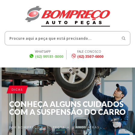
WHATSAPP
FALE CONOSCO
(62) 99181-8000
(62) 3507-6000
DICAS
CONHEÇA ALGUNS CUIDADOS
COM A SUSPENSÃO DO CARRO
POR
BOMPREÇO AUTO PEÇAS
9 ANOS ATRÁS
•