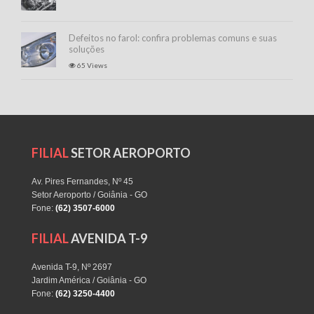
Defeitos no farol: confira problemas comuns e suas
soluções
65 Views
FILIAL
SETOR AEROPORTO
Av. Pires Fernandes, Nº 45
Setor Aeroporto / Goiânia - GO
Fone:
(62) 3507-6000
FILIAL
AVENIDA T-9
Avenida T-9, Nº 2697
Jardim América / Goiânia - GO
Fone:
(62) 3250-4400