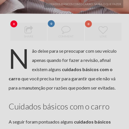
CUIDADOS BÁSICOS COM O CARRO: SAIBA O QUE FAZER
0
0
0
SHARE
COMMENT
LOVE
N
ão deixe para se preocupar com seu veículo
apenas quando for fazer a revisão, afinal
existem alguns
cuidados básicos com o
carro
que você precisa ter para garantir que ele não vá
para a manutenção por razões que podem ser evitadas.
Cuidados básicos com o carro
A seguir foram pontuados alguns
cuidados básicos