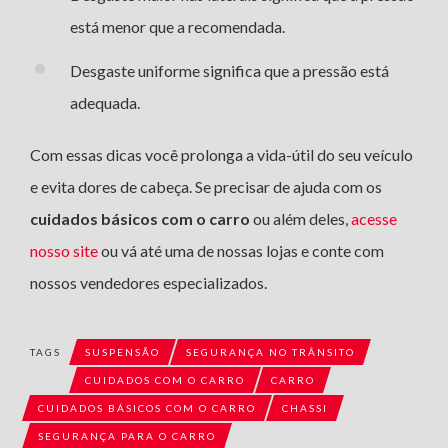
está menor que a recomendada.
Desgaste uniforme significa que a pressão está
adequada.
Com essas dicas você prolonga a vida-útil do seu veículo
e evita dores de cabeça. Se precisar de ajuda com os
cuidados básicos com o carro
ou além deles,
acesse
nosso site
ou vá até uma de nossas lojas e conte com
nossos vendedores especializados.
TAGS
SUSPENSÃO
SEGURANÇA NO TRÂNSITO
CUIDADOS COM O CARRO
CARRO
CUIDADOS BÁSICOS COM O CARRO
CHASSI
SEGURANÇA PARA O CARRO