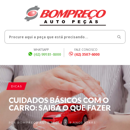
WHATSAPP
FALE CONOSCO
(62) 99181-8000
(62) 3507-6000
DICAS
CUIDADOS BÁSICOS COM O
CARRO: SAIBA O QUE FAZER
POR
BOMPREÇO AUTO PEÇAS
9 ANOS ATRÁS
•