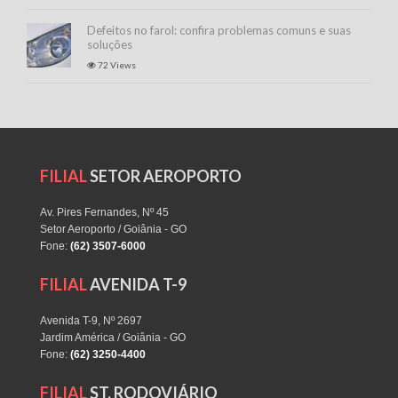
Defeitos no farol: confira problemas comuns e suas
soluções
72 Views
FILIAL
SETOR AEROPORTO
Av. Pires Fernandes, Nº 45
Setor Aeroporto / Goiânia - GO
Fone:
(62) 3507-6000
FILIAL
AVENIDA T-9
Avenida T-9, Nº 2697
Jardim América / Goiânia - GO
Fone:
(62) 3250-4400
FILIAL
ST. RODOVIÁRIO