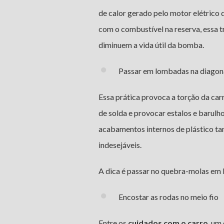
de calor gerado pelo motor elétrico
com o combustível na reserva, essa 
diminuem a vida útil da bomba.
Passar em lombadas na diagon
Essa prática provoca a torção da ca
de solda e provocar estalos e barulho
acabamentos internos de plástico t
indesejáveis.
A dica é passar no quebra-molas em b
Encostar as rodas no meio fio
Entre os
cuidados com o carro
, um