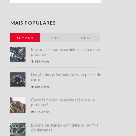
MAIS POPULARES
SEMANA
MÊS
TODAS
Motor acelerando sozinho: saiba o que
pode ser
183 Views
Função das principais luzes no painel do
carro
180 Views
Carro falhando na aceleração: o que
pode ser?
142 Views
Bobina de ignição com defeito: confira
os sintomas