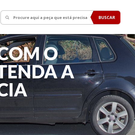
BUSCAR
 COM O
TENDA A
CIA