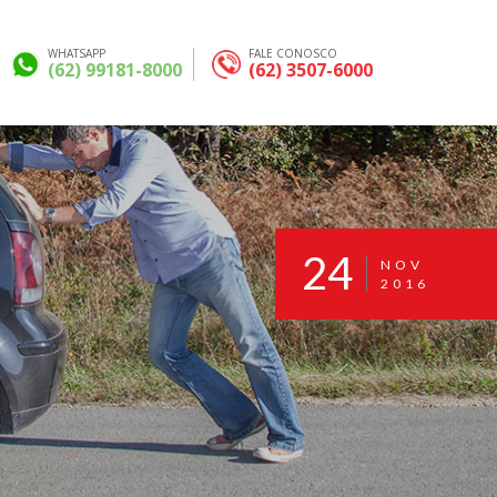
WHATSAPP
FALE CONOSCO
(62) 99181-8000
(62) 3507-6000
24
NOV
2016