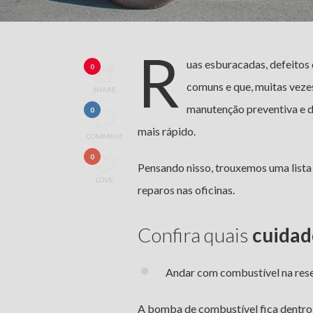
R
uas esburacadas, defeitos
0
comuns e que, muitas vezes
SHARE
manutenção preventiva e 
0
mais rápido.
COMMENT
0
Pensando nisso, trouxemos uma list
LOVE
reparos nas oficinas.
Confira quais
cuidad
Andar com combustível na res
A bomba de combustível fica dentro 