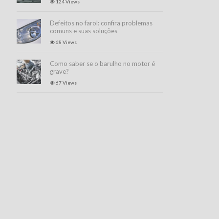
124 Views
Defeitos no farol: confira problemas
comuns e suas soluções
68 Views
Como saber se o barulho no motor é
grave?
67 Views