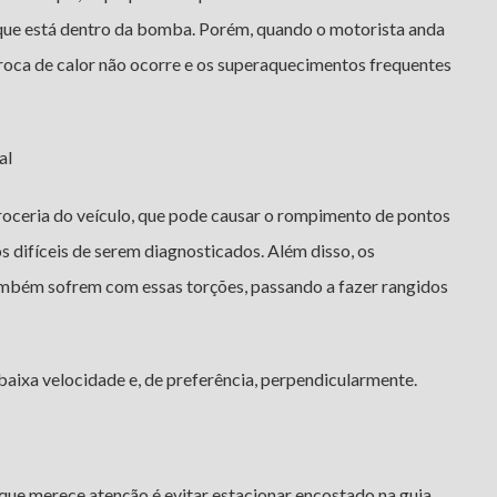
 que está dentro da bomba. Porém, quando o motorista anda
troca de calor não ocorre e os superaquecimentos frequentes
al
rroceria do veículo, que pode causar o rompimento de pontos
s difíceis de serem diagnosticados. Além disso, os
ambém sofrem com essas torções, passando a fazer rangidos
aixa velocidade e, de preferência, perpendicularmente.
 que merece atenção é evitar estacionar encostado na guia,