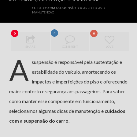
POR
BOMPREÇO AUTO PEÇAS
8 ANOS ATRÁS
•
CUIDADOS COM A SUSPENSÃO DO CARRO: DICAS DE
MANUTENÇÃO
0
0
0
SHARE
COMMENT
LOVE
A
suspensão é responsável pela sustentação e
estabilidade do veículo, amortecendo os
impactos e imperfeições do piso e oferecendo
maior conforto e segurança aos passageiros. Para saber
como manter esse componente em funcionamento,
selecionamos algumas dicas de manutenção e
cuidados
com a suspensão do carro
.