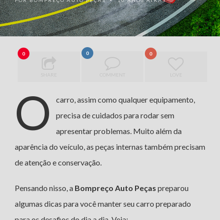
POR
BOMPREÇO AUTO PEÇAS
10 ANOS ATRÁS
•
0
0
0
SHARE
COMMENT
LOVE
O
carro, assim como qualquer equipamento,
precisa de cuidados para rodar sem
apresentar problemas. Muito além da
aparência do veículo, as peças internas também precisam
de atenção e conservação.
Pensando nisso, a
Bompreço Auto Peças
preparou
algumas dicas para você manter seu carro preparado
para os desafios do dia a dia. Veja: