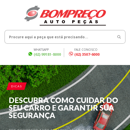
WHATSAPP
FALE CONOSCO
(62) 99181-8000
(62) 3507-6000
DICAS
DESCUBRA COMO CUIDAR DO
SEU CARRO E GARANTIR SUA
SEGURANÇA