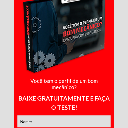
Você tem o perfil de um bom
mecânico?
BAIXE GRATUITAMENTE E FAÇA
O TESTE!