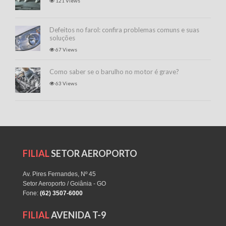
121 Views
Defeitos no farol: confira problemas comuns e suas
soluções
67 Views
Como saber se o barulho no motor é grave?
63 Views
FILIAL
SETOR AEROPORTO
Av. Pires Fernandes, Nº 45
Setor Aeroporto / Goiânia - GO
Fone:
(62) 3507-6000
FILIAL
AVENIDA T-9