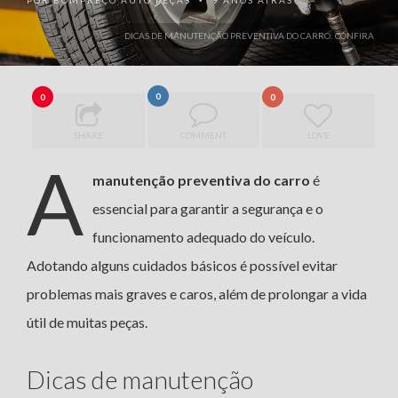
POR
BOMPREÇO AUTO PEÇAS
9 ANOS ATRÁS
•
DICAS DE MANUTENÇÃO PREVENTIVA DO CARRO: CONFIRA
0
0
0
SHARE
COMMENT
LOVE
A
manutenção preventiva do carro
é
essencial para garantir a segurança e o
funcionamento adequado do veículo.
Adotando alguns cuidados básicos é possível evitar
problemas mais graves e caros, além de prolongar a vida
útil de muitas peças.
Dicas de manutenção