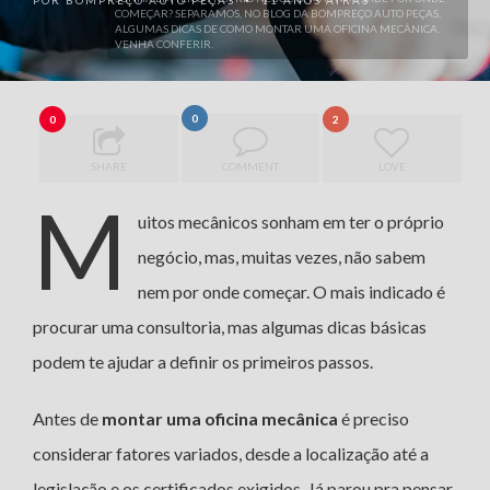
POR
BOMPREÇO AUTO PEÇAS
11 ANOS ATRÁS
•
COMEÇAR? SEPARAMOS, NO BLOG DA BOMPREÇO AUTO PEÇAS,
ALGUMAS DICAS DE COMO MONTAR UMA OFICINA MECÂNICA.
VENHA CONFERIR.
0
0
2
SHARE
COMMENT
LOVE
M
uitos mecânicos sonham em ter o próprio
negócio, mas, muitas vezes, não sabem
nem por onde começar. O mais indicado é
procurar uma consultoria, mas algumas dicas básicas
podem te ajudar a definir os primeiros passos.
Antes de
montar uma oficina mecânica
é preciso
considerar fatores variados, desde a localização até a
legislação e os certificados exigidos. Já parou pra pensar