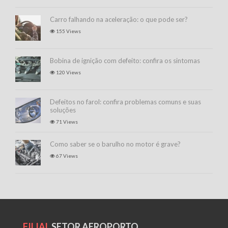
Carro falhando na aceleração: o que pode ser?
155 Views
Bobina de ignição com defeito: confira os sintomas
120 Views
Defeitos no farol: confira problemas comuns e suas
soluções
71 Views
Como saber se o barulho no motor é grave?
67 Views
FILIAL
SETOR AEROPORTO