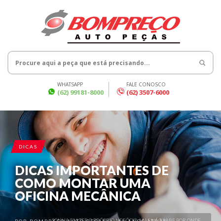
WHATSAPP
FALE CONOSCO
(62) 99181-8000
(62) 3507-6000
DICAS
DICAS IMPORTANTES DE
COMO MONTAR UMA
OFICINA MECÂNICA
SONHA EM TER O PRÓPRIO NEGÓCIO, MAS NÃO SABE POR ONDE