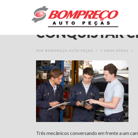
COMO SE DIFE
CONQUISTAR C
POR
BOMPREÇO AUTO PEÇAS
7 ANOS ATRÁS
•
•
Três mecânicos conversando em frente a um car