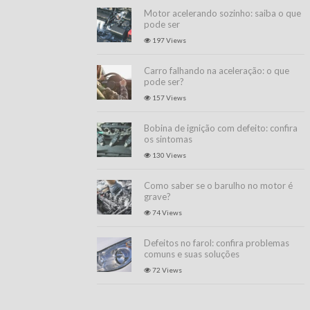
Motor acelerando sozinho: saiba o que
pode ser
197 Views
Carro falhando na aceleração: o que
pode ser?
157 Views
Bobina de ignição com defeito: confira
os sintomas
130 Views
Como saber se o barulho no motor é
grave?
74 Views
Defeitos no farol: confira problemas
comuns e suas soluções
72 Views