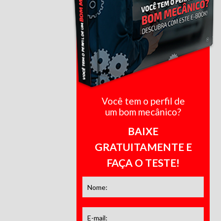
Você tem o perfil de
um bom mecânico?
BAIXE
GRATUITAMENTE E
FAÇA O TESTE!