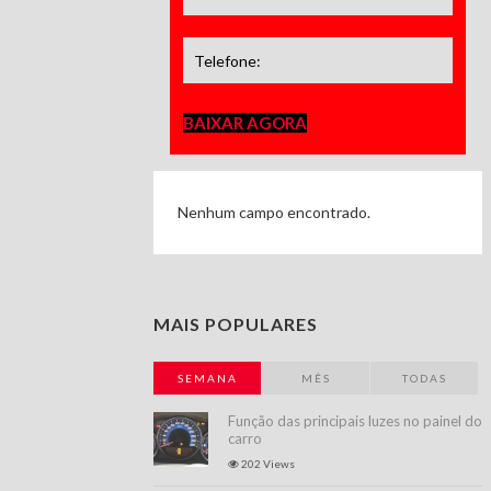
BAIXAR AGORA
Nenhum campo encontrado.
MAIS POPULARES
SEMANA
MÊS
TODAS
Função das principais luzes no painel do
carro
202 Views