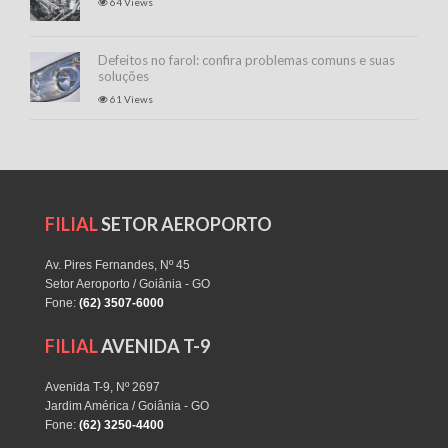
64 Views
Defeitos no farol: confira problemas comuns e suas
soluções
61 Views
FILIAL
SETOR AEROPORTO
Av. Pires Fernandes, Nº 45
Setor Aeroporto / Goiânia - GO
Fone:
(62) 3507-6000
FILIAL
AVENIDA T-9
Avenida T-9, Nº 2697
Jardim América / Goiânia - GO
Fone:
(62) 3250-4400