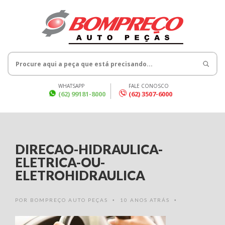
WHATSAPP
FALE CONOSCO
(62) 99181-8000
(62) 3507-6000
DIRECAO-HIDRAULICA-
ELETRICA-OU-
ELETROHIDRAULICA
POR
BOMPREÇO AUTO PEÇAS
10 ANOS ATRÁS
•
•