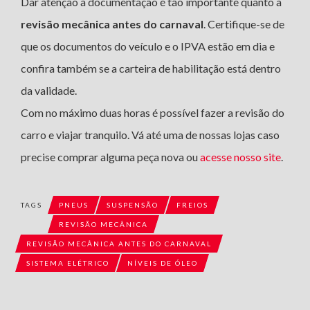
Dar atenção à documentação é tão importante quanto a
revisão mecânica antes do carnaval
. Certifique-se de
que os documentos do veículo e o IPVA estão em dia e
confira também se a carteira de habilitação está dentro
da validade.
Com no máximo duas horas é possível fazer a revisão do
carro e viajar tranquilo. Vá até uma de nossas lojas caso
precise comprar alguma peça nova ou
acesse nosso site
.
TAGS
PNEUS
SUSPENSÃO
FREIOS
REVISÃO MECÂNICA
REVISÃO MECÂNICA ANTES DO CARNAVAL
SISTEMA ELÉTRICO
NÍVEIS DE ÓLEO