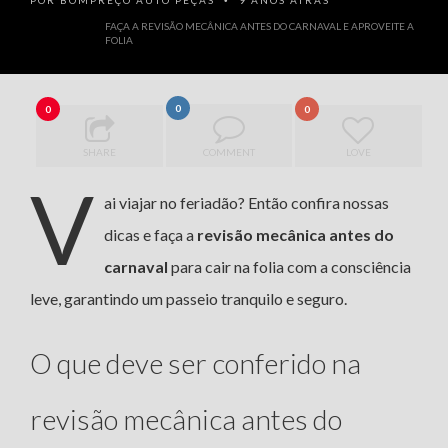
POR
BOMPREÇO AUTO PEÇAS
9 ANOS ATRÁS
•
FAÇA A REVISÃO MECÂNICA ANTES DO CARNAVAL E APROVEITE A
FOLIA
0
0
0
SHARE
COMMENT
LOVE
V
ai viajar no feriadão? Então confira nossas
dicas e faça a
revisão mecânica antes do
carnaval
para cair na folia com a consciência
leve, garantindo um passeio tranquilo e seguro.
O que deve ser conferido na
revisão mecânica antes do