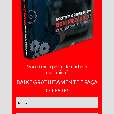
Você tem o perfil de um bom
mecânico?
BAIXE GRATUITAMENTE E FAÇA
O TESTE!