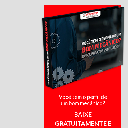
Você tem o perfil de
um bom mecânico?
BAIXE
GRATUITAMENTE E