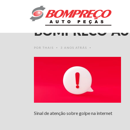
GOLPE-NA-INT
BOMPRECO-AU
POR
THAIS
3 ANOS ATRÁS
•
•
Sinal de atenção sobre golpe na internet