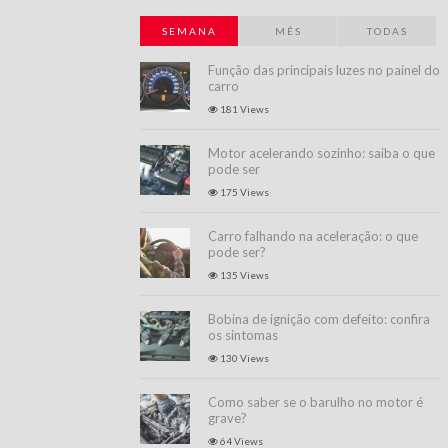
SEMANA
MÊS
TODAS
Função das principais luzes no painel do
carro
181 Views
Motor acelerando sozinho: saiba o que
pode ser
175 Views
Carro falhando na aceleração: o que
pode ser?
135 Views
Bobina de ignição com defeito: confira
os sintomas
130 Views
Como saber se o barulho no motor é
grave?
64 Views