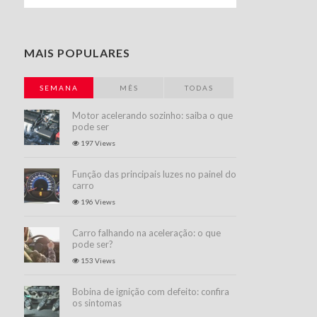
MAIS POPULARES
SEMANA
MÊS
TODAS
Motor acelerando sozinho: saiba o que
pode ser
197 Views
Função das principais luzes no painel do
carro
196 Views
Carro falhando na aceleração: o que
pode ser?
153 Views
Bobina de ignição com defeito: confira
os sintomas