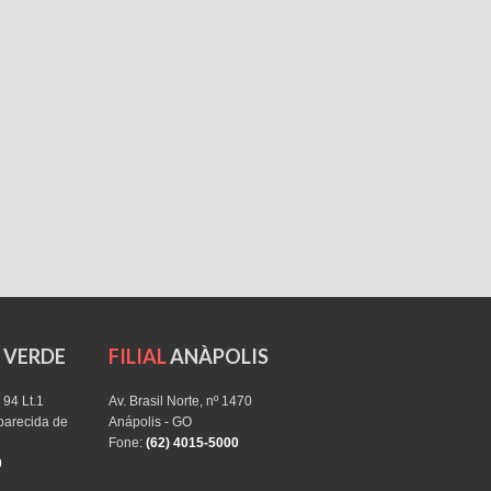
O VERDE
FILIAL
ANÀPOLIS
 94 Lt.1
Av. Brasil Norte, nº 1470
Aparecida de
Anápolis - GO
Fone:
(62) 4015-5000
0