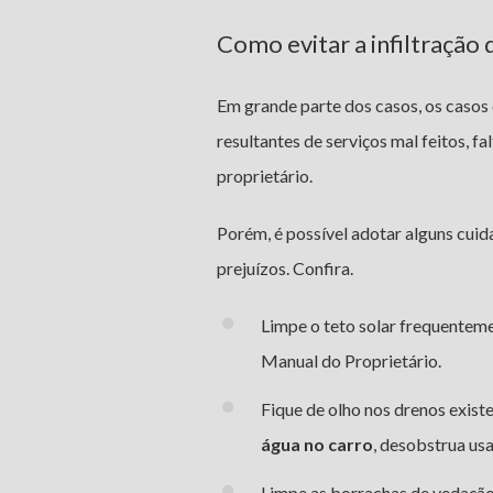
Como evitar a infiltração 
Em grande parte dos casos, os casos 
resultantes de serviços mal feitos, 
proprietário.
Porém, é possível adotar alguns cui
prejuízos. Confira.
Limpe o teto solar frequentem
Manual do Proprietário.
Fique de olho nos drenos exist
água no carro
, desobstrua us
Limpe as borrachas de vedação