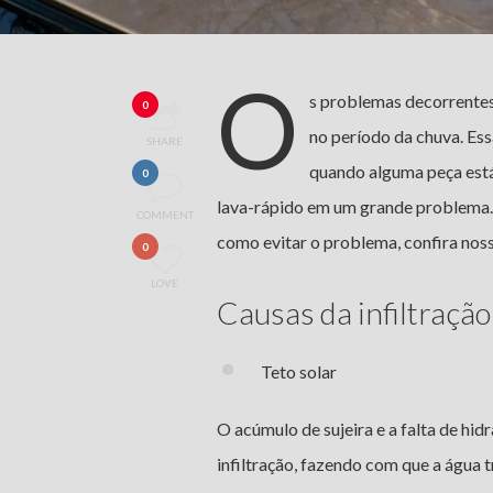
O
s problemas decorrente
0
no período da chuva. Ess
SHARE
quando alguma peça está
0
lava-rápido em um grande problema. P
COMMENT
como evitar o problema, confira noss
0
LOVE
Causas da infiltração
Teto solar
O acúmulo de sujeira e a falta de hi
infiltração, fazendo com que a água t