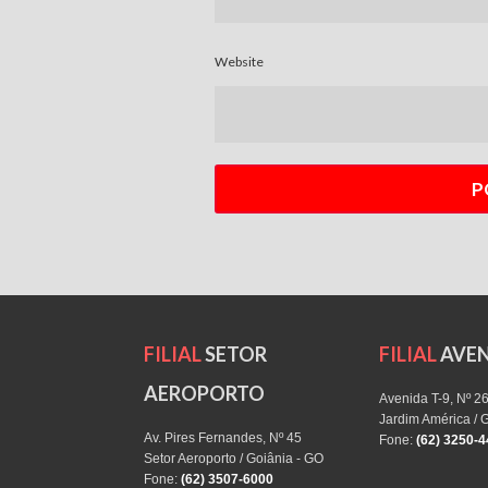
Website
FILIAL
SETOR
FILIAL
AVEN
AEROPORTO
Avenida T-9, Nº 2
Jardim América / 
Av. Pires Fernandes, Nº 45
Fone:
(62) 3250-
Setor Aeroporto / Goiânia - GO
Fone:
(62) 3507-6000