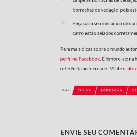
borrachas de vedação, pois es
Peça para seu mecânico de conf
carro estão selados corretame
Para mais dicas sobre o mundo aut
perfil no Facebook
. E lembre-se: na
referência no mercado! Visite o
site
TAGS
CHUVA
BORRACHA
V
ENVIE SEU COMENTÁ