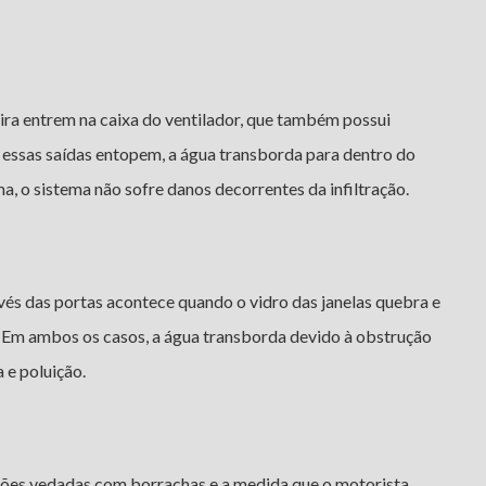
ira entrem na caixa do ventilador, que também possui
 essas saídas entopem, a água transborda para dentro do
a, o sistema não sofre danos decorrentes da infiltração.
vés das portas acontece quando o vidro das janelas quebra e
e. Em ambos os casos, a água transborda devido à obstrução
 e poluição.
rações vedadas com borrachas e a medida que o motorista