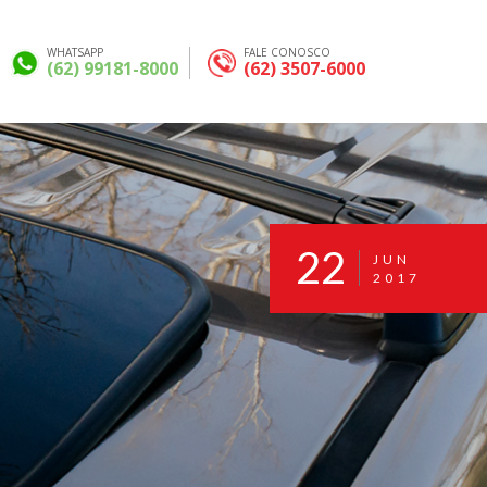
WHATSAPP
FALE CONOSCO
(62) 99181-8000
(62) 3507-6000
22
JUN
2017