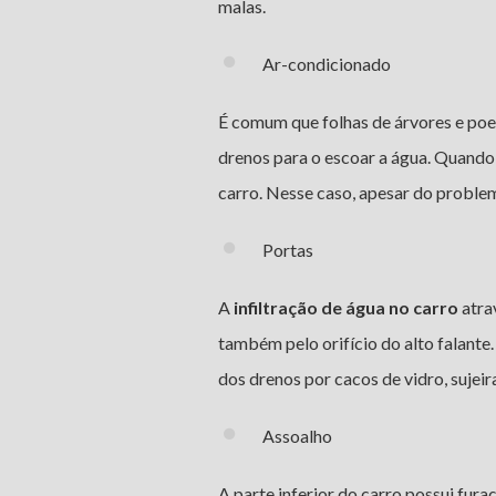
malas.
Ar-condicionado
É comum que folhas de árvores e poe
drenos para o escoar a água. Quando
carro. Nesse caso, apesar do problem
Portas
A
infiltração de água no carro
atra
também pelo orifício do alto falant
dos drenos por cacos de vidro, sujeira
Assoalho
A parte inferior do carro possui fu