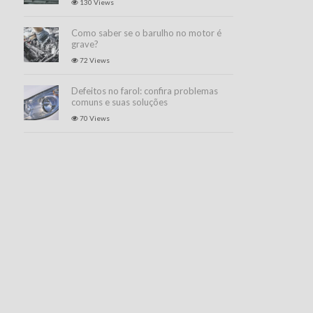
130 Views
Como saber se o barulho no motor é
grave?
72 Views
Defeitos no farol: confira problemas
comuns e suas soluções
70 Views