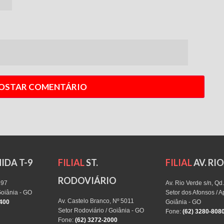
IDA T-9
FILIAL
ST.
FILIAL
AV. RI
RODOVIÁRIO
697
Av. Rio Verde s/n, Qd.
Goiânia - GO
Setor dos Afonsos / 
Av. Castelo Branco, Nº 5011
4400
Goiânia - GO
Setor Rodoviário / Goiânia - GO
Fone:
(62) 3280-808
Fone:
(62) 3272-2000