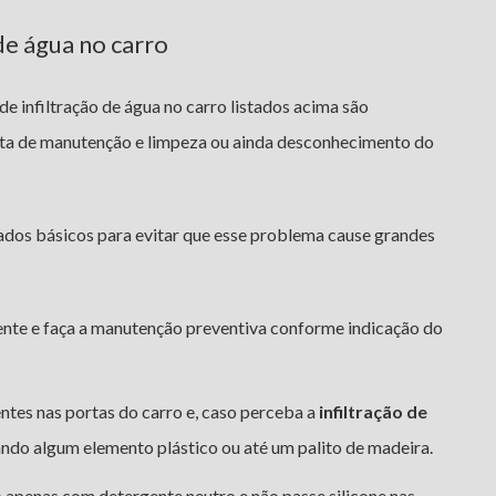
de água no carro
de infiltração de água no carro listados acima são
falta de manutenção e limpeza ou ainda desconhecimento do
dados básicos para evitar que esse problema cause grandes
ente e faça a manutenção preventiva conforme indicação do
entes nas portas do carro e, caso perceba a
infiltração de
ando algum elemento plástico ou até um palito de madeira.
 apenas com detergente neutro e não passe silicone nas