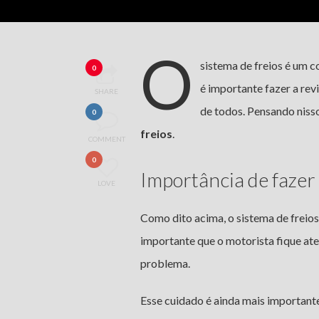
O
sistema de freios é um 
0
é importante fazer a rev
SHARE
de todos. Pensando niss
0
freios
.
COMMENT
0
Importância de fazer
LOVE
Como dito acima, o sistema de freios 
importante que o motorista fique ate
problema.
Esse cuidado é ainda mais important