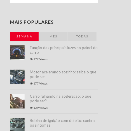
MAIS POPULARES
SEMANA
MÊS
TODAS
Função das principais luzes no painel do
carro
177 Views
Motor acelerando sozinho: saiba o que
pode ser
177 Views
Carro falhando na aceleração: o que
pode ser?
139 Views
Bobina de ignição com defeito: confira
os sintomas