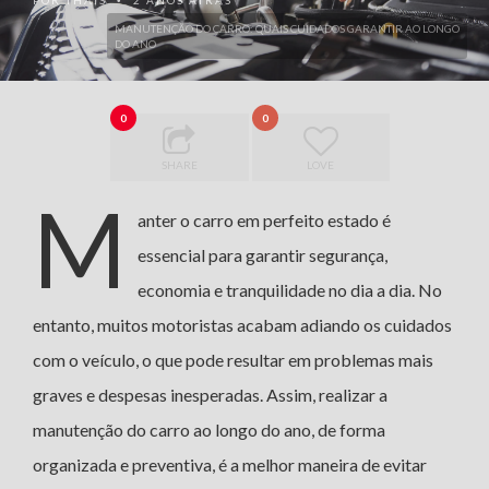
POR
THAIS
2 ANOS ATRÁS
•
MANUTENÇÃO DO CARRO: QUAIS CUIDADOS GARANTIR AO LONGO
DO ANO
0
0
SHARE
LOVE
M
anter o carro em perfeito estado é
essencial para garantir segurança,
economia e tranquilidade no dia a dia. No
entanto, muitos motoristas acabam adiando os cuidados
com o veículo, o que pode resultar em problemas mais
graves e despesas inesperadas. Assim, realizar a
manutenção do carro ao longo do ano, de forma
organizada e preventiva, é a melhor maneira de evitar