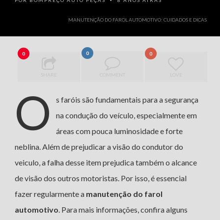
POR
BOMPREÇO AUTO PEÇAS
8 ANOS ATRÁS
•
MANUTENÇÃO DO FAROL AUTOMOTIVO: CUIDADOS E DICAS
0
0
0
SHARE
COMMENT
LOVE
O
s faróis são fundamentais para a segurança
na condução do veículo, especialmente em
áreas com pouca luminosidade e forte
neblina. Além de prejudicar a visão do condutor do
veiculo, a falha desse item prejudica também o alcance
de visão dos outros motoristas. Por isso, é essencial
fazer regularmente a
manutenção do farol
automotivo
. Para mais informações, confira alguns