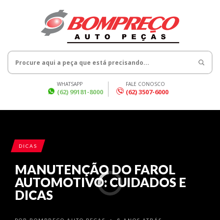
WHATSAPP
FALE CONOSCO
(62) 99181-8000
(62) 3507-6000
DICAS
MANUTENÇÃO DO FAROL
AUTOMOTIVO: CUIDADOS E
DICAS