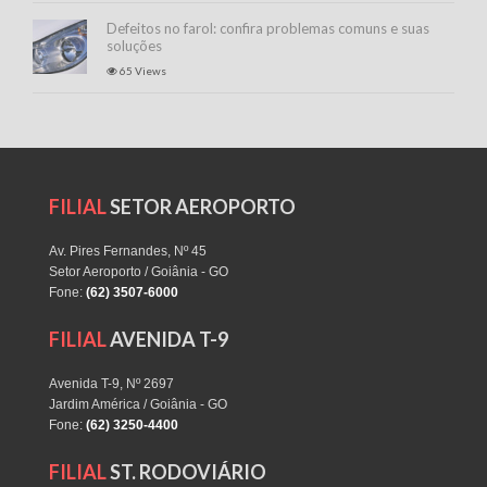
Defeitos no farol: confira problemas comuns e suas
soluções
65 Views
FILIAL
SETOR AEROPORTO
Av. Pires Fernandes, Nº 45
Setor Aeroporto / Goiânia - GO
Fone:
(62) 3507-6000
FILIAL
AVENIDA T-9
Avenida T-9, Nº 2697
Jardim América / Goiânia - GO
Fone:
(62) 3250-4400
FILIAL
ST. RODOVIÁRIO