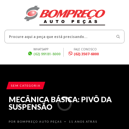
WHATSAPP
FALE CONOSCO
(62) 99181-8000
(62) 3507-6000
SEM CATEGORIA
MECÂNICA BÁSICA: PIVÔ DA
SUSPENSÃO
POR
BOMPREÇO AUTO PEÇAS
11 ANOS ATRÁS
•