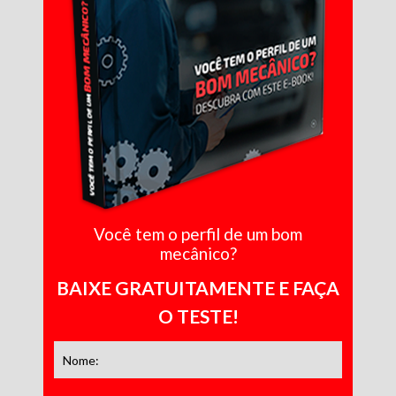
Você tem o perfil de um bom
mecânico?
BAIXE GRATUITAMENTE E FAÇA
O TESTE!