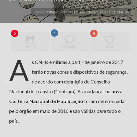
POR
BOMPREÇO AUTO PEÇAS
10 ANOS ATRÁS
•
NOVA CARTEIRA NACIONAL DE HABILITAÇÃO: SAIBA O QUE MUDA
0
0
0
SHARE
COMMENT
LOVE
A
s CNHs emitidas a partir de janeiro de 2017
terão novas cores e dispositivos de segurança,
de acordo com definição do Conselho
Nacional de Trânsito (Contram). As mudanças na
nova
Carteira Nacional de Habilitação
foram determinadas
pelo órgão em maio de 2016 e são válidas para todo o
país.