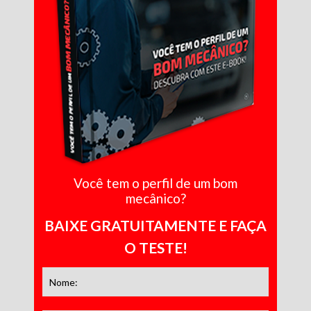
Você tem o perfil de um bom
mecânico?
BAIXE GRATUITAMENTE E FAÇA
O TESTE!