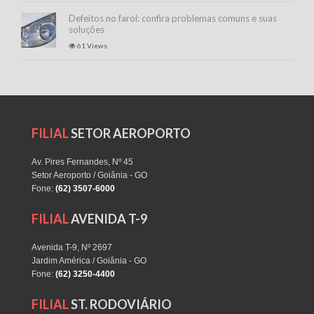
Defeitos no farol: confira problemas comuns e suas
soluções
61 Views
FILIAL
SETOR AEROPORTO
Av. Pires Fernandes, Nº 45
Setor Aeroporto / Goiânia - GO
Fone:
(62) 3507-6000
FILIAL
AVENIDA T-9
Avenida T-9, Nº 2697
Jardim América / Goiânia - GO
Fone:
(62) 3250-4400
FILIAL
ST. RODOVIÁRIO