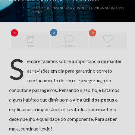
POR
BOMPREÇO AUTO PEÇAS
9 ANOS ATRÁS
•
PRÁTICAS QUE DIMINUEM A VIDA ÚTIL DOS PNEUS: SAIBA COMO
EVITAR
0
0
0
SHARE
COMMENT
LOVE
S
empre falamos sobre a importância de manter
as revisões em dia para garantir o correto
funcionamento do carro e a segurança do
condutor e passageiros. Pensando nisso, hoje listamos
alguns hábitos que diminuem a
vida útil dos pneus
e
explicamos a importância de evitá-los para manter o
desempenho e qualidade do componente. Para saber
mais, continue lendo!