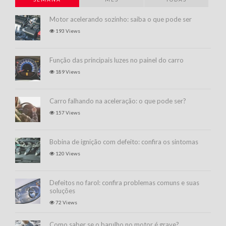
Motor acelerando sozinho: saiba o que pode ser
193 Views
Função das principais luzes no painel do carro
189 Views
Carro falhando na aceleração: o que pode ser?
157 Views
Bobina de ignição com defeito: confira os sintomas
120 Views
Defeitos no farol: confira problemas comuns e suas
soluções
72 Views
Como saber se o barulho no motor é grave?