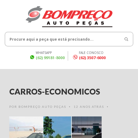
WHATSAPP
FALE CONOSCO
(62) 99181-8000
(62) 3507-6000
CARROS-ECONOMICOS
POR
BOMPREÇO AUTO PEÇAS
12 ANOS ATRÁS
•
•