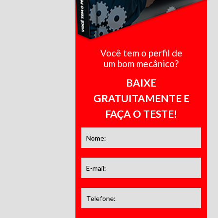
Você tem o perfil de
um bom mecânico?
BAIXE
GRATUITAMENTE E
FAÇA O TESTE!