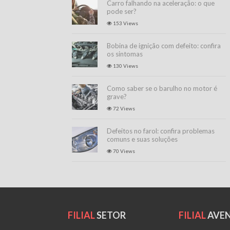
Carro falhando na aceleração: o que
pode ser?
153 Views
Bobina de ignição com defeito: confira
os sintomas
130 Views
Como saber se o barulho no motor é
grave?
72 Views
Defeitos no farol: confira problemas
comuns e suas soluções
70 Views
FILIAL
SETOR
FILIAL
AVEN