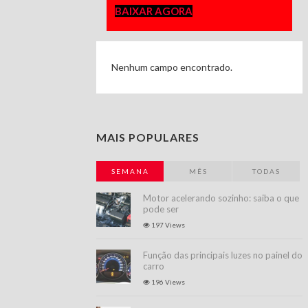
BAIXAR AGORA
Nenhum campo encontrado.
MAIS POPULARES
SEMANA
MÊS
TODAS
Motor acelerando sozinho: saiba o que
pode ser
197 Views
Função das principais luzes no painel do
carro
196 Views