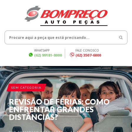
WHATSAPP
FALE CONOSCO
(62) 99181-8000
(62) 3507-6000
SEM CATEGORIA
REVISÃO DE FÉRIAS: COMO
ENFRENTAR GRANDES
DISTÂNCIAS?