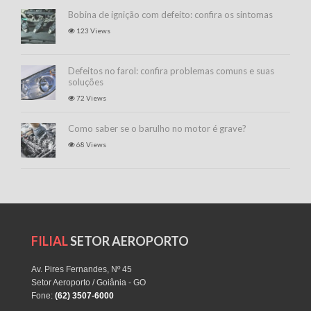
Bobina de ignição com defeito: confira os sintomas
123 Views
Defeitos no farol: confira problemas comuns e suas
soluções
72 Views
Como saber se o barulho no motor é grave?
68 Views
FILIAL
SETOR AEROPORTO
Av. Pires Fernandes, Nº 45
Setor Aeroporto / Goiânia - GO
Fone:
(62) 3507-6000