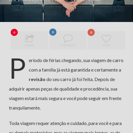
POR
BOMPREÇO AUTO PEÇAS
11 ANOS ATRÁS
•
0
0
0
SHARE
COMMENT
LOVE
P
eríodo de férias chegando, sua viagem de carro
com a família já está garantida e certamente a
revisão
do seu carro já foi feita. Depois de
adquirir apenas peças de qualidade e procedência, sua
viagem estará mais segura e você pode seguir em frente
tranquilamente.
Toda viagem requer atenção e cuidado, para você e para
os demais motoristas, mas as viagem mais longas, as de