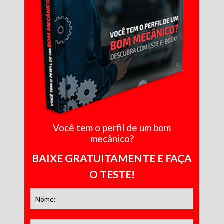
Você tem o perfil de um bom
mecânico?
BAIXE GRATUITAMENTE E FAÇA
O TESTE!