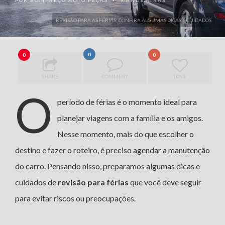
POR
BOMPREÇO AUTO PEÇAS
9 ANOS ATRÁS
•
REVISÃO PARA AS FÉRIAS: CONFIRA ALGUMAS DICAS E CUIDADOS
0
0
0
SHARE
COMMENT
LOVE
O
período de férias é o momento ideal para
planejar viagens com a família e os amigos.
Nesse momento, mais do que escolher o
destino e fazer o roteiro, é preciso agendar a manutenção
do carro. Pensando nisso, preparamos algumas dicas e
cuidados de
revisão para férias
que você deve seguir
para evitar riscos ou preocupações.