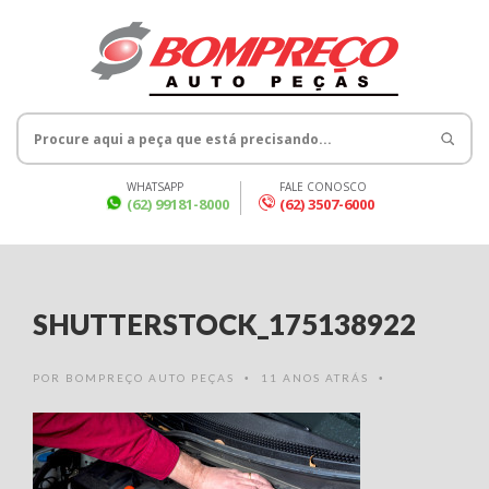
WHATSAPP
FALE CONOSCO
(62) 99181-8000
(62) 3507-6000
SHUTTERSTOCK_175138922
POR
BOMPREÇO AUTO PEÇAS
11 ANOS ATRÁS
•
•