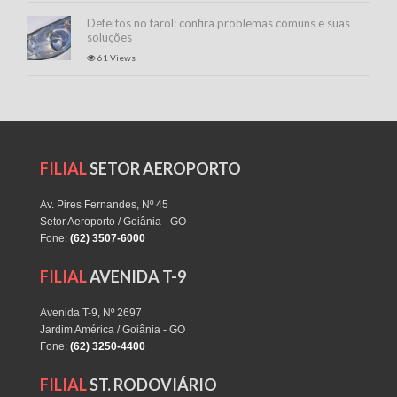
Defeitos no farol: confira problemas comuns e suas
soluções
61 Views
FILIAL
SETOR AEROPORTO
Av. Pires Fernandes, Nº 45
Setor Aeroporto / Goiânia - GO
Fone:
(62) 3507-6000
FILIAL
AVENIDA T-9
Avenida T-9, Nº 2697
Jardim América / Goiânia - GO
Fone:
(62) 3250-4400
FILIAL
ST. RODOVIÁRIO