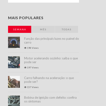
MAIS POPULARES
SEMANA
MÊS
TODAS
Função das principais luzes no painel do
carro
198 Views
Motor acelerando sozinho: saiba o que
pode ser
197 Views
Carro falhando na aceleração: o que
pode ser?
157 Views
Bobina de ignição com defeito: confira
os sintomas