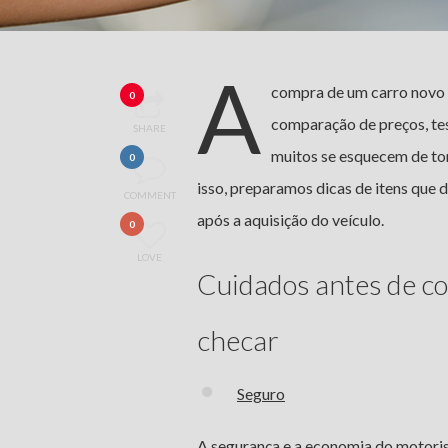
A
compra de um carro novo 
0
comparação de preços, te
SHARE
muitos se esquecem de t
0
isso, preparamos dicas de itens que
COMMENT
após a aquisição do veículo.
0
LOVE
Cuidados antes de co
checar
Seguro
A segurança e a economia do motoris