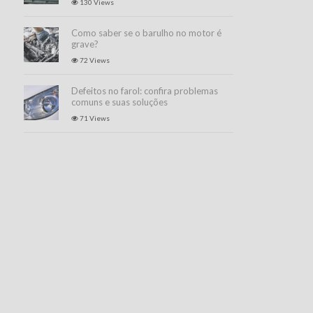
130 Views
Como saber se o barulho no motor é
grave?
72 Views
Defeitos no farol: confira problemas
comuns e suas soluções
71 Views