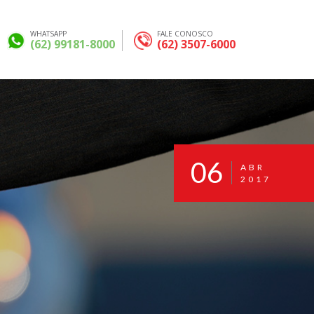
WHATSAPP
FALE CONOSCO
(62) 99181-8000
(62) 3507-6000
06
ABR
2017