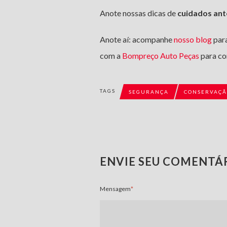
Anote nossas dicas de
cuidados ant
Anote aí: acompanhe
nosso blog
para
com a
Bompreço Auto Peças
para co
TAGS
SEGURANÇA
CONSERVAÇÃ
ENVIE SEU COMENTÁ
Mensagem
*