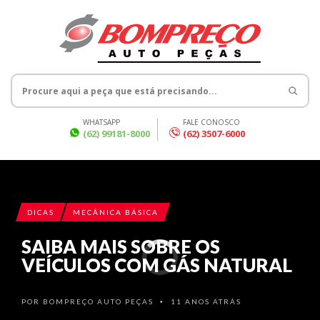
WHATSAPP
FALE CONOSCO
(62) 99181-8000
(62) 3507-6000
DICAS
MECÂNICA BÁSICA
SAIBA MAIS SOBRE OS
VEÍCULOS COM GÁS NATURAL
POR
BOMPREÇO AUTO PEÇAS
11 ANOS ATRÁS
•