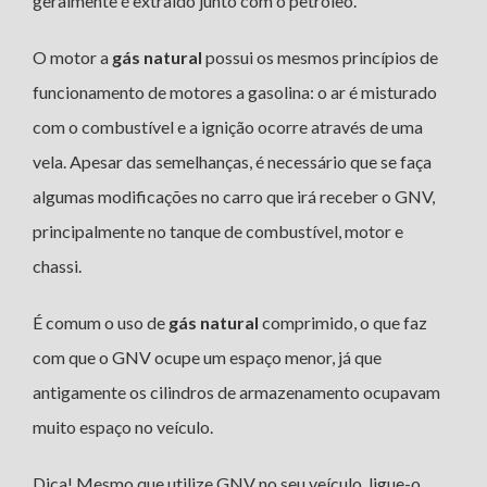
geralmente é extraído junto com o petróleo.
O motor a
gás natural
possui os mesmos princípios de
funcionamento de motores a gasolina: o ar é misturado
com o combustível e a ignição ocorre através de uma
vela. Apesar das semelhanças, é necessário que se faça
algumas modificações no carro que irá receber o GNV,
principalmente no tanque de combustível, motor e
chassi.
É comum o uso de
gás natural
comprimido, o que faz
com que o GNV ocupe um espaço menor, já que
antigamente os cilindros de armazenamento ocupavam
muito espaço no veículo.
Dica! Mesmo que utilize GNV no seu veículo, ligue-o