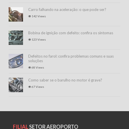
Carro falhando na aceleração: o que pode ser?
142 Views
Bobina de ignição com defeito: confira os sintomas
123 Views
Defeitos no farol: confira problemas comuns e suas
soluções
68 Views
Como saber se o barulho no motor é grave?
67 Views
FILIAL
SETOR AEROPORTO